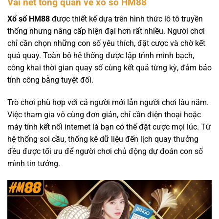
Vài nét tổng quan về xổ số HM88
Xổ số HM88
được thiết kế dựa trên hình thức lô tô truyền
thống nhưng nâng cấp hiện đại hơn rất nhiều. Người chơi
chỉ cần chọn những con số yêu thích, đặt cược và chờ kết
quả quay. Toàn bộ hệ thống được lập trình minh bạch,
công khai thời gian quay số cùng kết quả từng kỳ, đảm bảo
tính công bằng tuyệt đối.
Trò chơi phù hợp với cả người mới lẫn người chơi lâu năm.
Việc tham gia vô cùng đơn giản, chỉ cần điện thoại hoặc
máy tính kết nối internet là bạn có thể đặt cược mọi lúc. Từ
hệ thống soi cầu, thống kê dữ liệu đến lịch quay thưởng
đều được tối ưu để người chơi chủ động dự đoán con số
mình tin tưởng.