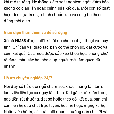
khi mở thưởng. Hệ thống kiểm soát nghiêm ngặt, đảm bảo
không có gian lận hoặc chỉnh sửa kết quả. Mỗi con số xuất
hiện đều dựa trên lập trình chuẩn xác và công bố theo
đúng thời gian.
Giao diện thân thiện và dễ sử dụng
Xổ số HM88
được thiết kế tối ưu cho cả điện thoại và máy
tính. Chỉ cần vài thao tác, bạn có thể chọn số, đặt cược và
xem kết quả. Các mục được sắp xếp khoa học, phông chữ
rõ ràng, màu sắc hài hòa giúp người mới làm quen rất
nhanh.
Hỗ trợ chuyên nghiệp 24/7
Nơi đây sở hữu đội ngũ chăm sóc khách hàng tận tâm,
làm việc liên tục cả ngày lẫn đêm. Khi gặp khó khăn trong
nạp tiền, rút thưởng, đặt số hoặc theo dõi kết quả, bạn chỉ
cần liên hệ qua chat trực tuyến, hotline hoặc mạng xã hội.
Nhân viên hỗ trợ sẽ phản hồi nhanh, hướng dẫn chi tiết và