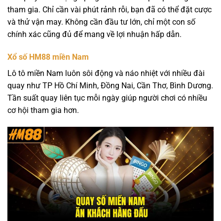
tham gia. Chỉ cần vài phút rảnh rỗi, bạn đã có thể đặt cược
và thử vận may. Không cần đầu tư lớn, chỉ một con số
chính xác cũng đủ để mang về lợi nhuận hấp dẫn.
Xổ số HM88 miền Nam
Lô tô miền Nam luôn sôi động và náo nhiệt với nhiều đài
quay như TP Hồ Chí Minh, Đồng Nai, Cần Thơ, Bình Dương.
Tần suất quay liên tục mỗi ngày giúp người chơi có nhiều
cơ hội tham gia hơn.