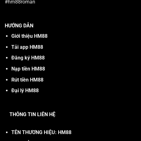
#hm88roman
HƯỚNG DẪN
Giới thiệu HM88
Tải app HM88
Đăng ký HM88
Nạp tiền HM88
Rút tiền HM88
Đại lý HM88
THÔNG TIN LIÊN HỆ
TÊN THƯƠNG HIỆU:
HM88