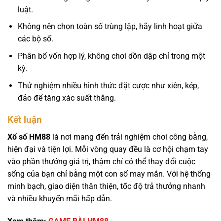
luật.
Không nên chọn toàn số trùng lặp, hãy linh hoạt giữa
các bộ số.
Phân bổ vốn hợp lý, không chơi dồn dập chỉ trong một
kỳ.
Thử nghiệm nhiều hình thức đặt cược như xiên, kép,
đảo để tăng xác suất thắng.
Kết luận
Xổ số HM88
là nơi mang đến trải nghiệm chơi công bằng,
hiện đại và tiện lợi. Mỗi vòng quay đều là cơ hội chạm tay
vào phần thưởng giá trị, thậm chí có thể thay đổi cuộc
sống của bạn chỉ bằng một con số may mắn. Với hệ thống
minh bạch, giao diện thân thiện, tốc độ trả thưởng nhanh
và nhiều khuyến mãi hấp dẫn.